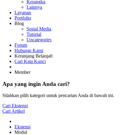
Kerangka
Lainnya
Layanan
Portfolio
Blog
Sosial Media
Tutorial
Uncategories
Forum
Hubungi Kami
Keranjang Belanja
0
Cari Kata Kunci
Member
Apa yang ingin Anda cari?
Silahkan pilih kategori untuk pencarian Anda di bawah ini.
Cari Ekstensi
Cari Artikel
Ekstensi
Modul