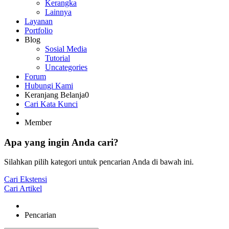
Kerangka
Lainnya
Layanan
Portfolio
Blog
Sosial Media
Tutorial
Uncategories
Forum
Hubungi Kami
Keranjang Belanja
0
Cari Kata Kunci
Member
Apa yang ingin Anda cari?
Silahkan pilih kategori untuk pencarian Anda di bawah ini.
Cari Ekstensi
Cari Artikel
Pencarian